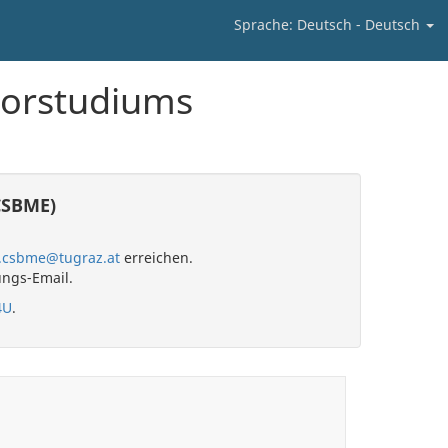
Sprache: Deutsch - Deutsch
lorstudiums
CSBME)
e.csbme@tugraz.at
erreichen.
ungs-Email.
4U
.