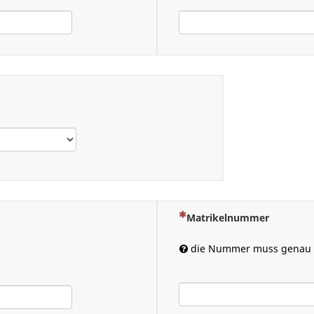
(Dies ist eine Pflichtfrage.)
Matrikelnummer
n
die Nummer muss genau 8