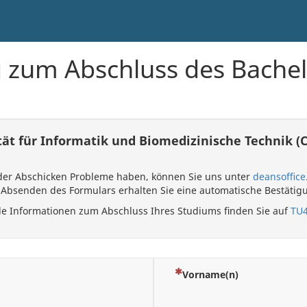
zum Abschluss des Bache
tät für Informatik und Biomedizinische Technik (
oder Abschicken Probleme haben, können Sie uns unter
deansoffic
bsenden des Formulars erhalten Sie eine automatische Bestätig
le Informationen zum Abschluss Ihres Studiums finden Sie auf
TU
(Dies ist eine Pflichtfrage.)
Vorname(n)