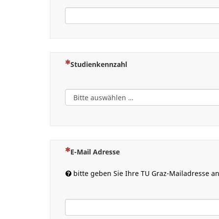
(Dies ist eine Pflichtfrage.)
Studienkennzahl
(Dies ist eine Pflichtfrage.)
E-Mail Adresse
bitte geben Sie Ihre TU Graz-Mailadresse a