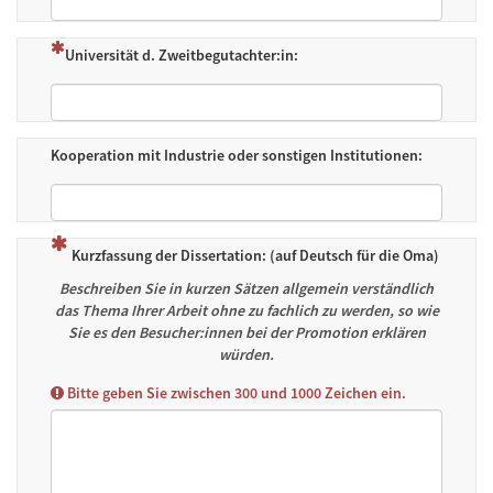
(Dies ist eine Pflichtfrage.)
Universität d. Zweitbegutachter:in:
Kooperation mit Industrie oder sonstigen Institutionen:
(Dies ist eine Pflichtfrage.)
Kurzfassung der Dissertation: (auf Deutsch für die Oma)
Beschreiben Sie in kurzen Sätzen allgemein verständlich
das Thema Ihrer Arbeit ohne zu fachlich zu werden, so wie
Sie es den Besucher:innen bei der Promotion erklären
würden.
Bitte geben Sie zwischen 300 und 1000 Zeichen ein.