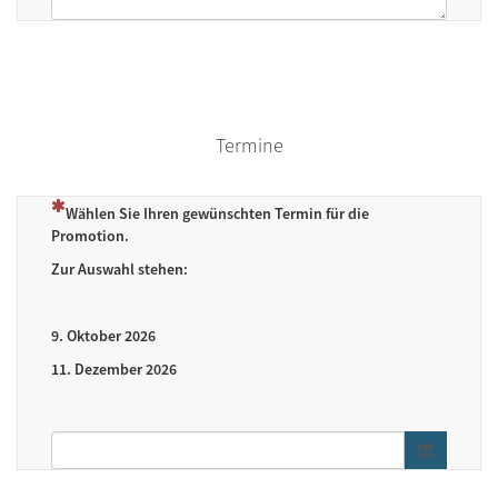
Termine
(Dies ist eine Pflichtfrage.)
Wählen Sie Ihren gewünschten Termin für die
Promotion.
Zur Auswahl stehen:
9. Oktober 2026
11. Dezember 2026
Datumsformat: tt.mm.jjjj
Datums- / 