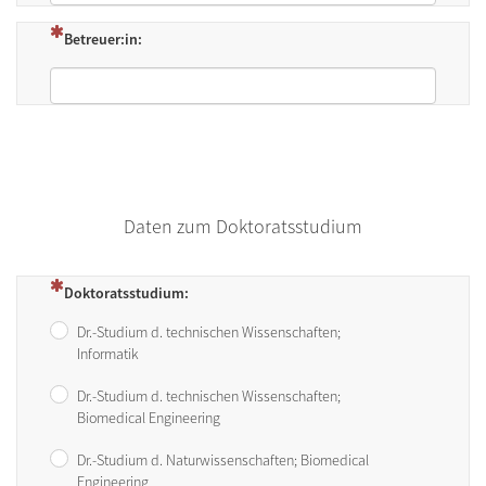
(Dies ist eine Pflichtfrage.)
Betreuer:in:
Daten zum Doktoratsstudium
(Dies ist eine Pflichtfrage.)
Doktoratsstudium:
Dr.-Studium d. technischen Wissenschaften;
Informatik
Dr.-Studium d. technischen Wissenschaften;
Biomedical Engineering
Dr.-Studium d. Naturwissenschaften; Biomedical
Engineering