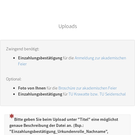
Uploads
Zwingend benötigt:
Einzahlungsbestätigung
für die
Anmeldung zur akademischen
Feier
Optional:
Foto von Ihnen
für die
Broschüre zur akademischen Feier
Einzahlungsbestätigung
für
TU Krawatte bzw. TU Seidenschal
(Dies ist eine Pflichtfrage.)
Bitte geben Sie beim Upload unter "Titel" eine möglichst
genaue Beschreibung der Datei an. (Bsp.:
"Einzahlungsbestätigung_Urkundenrolle_Nachname",