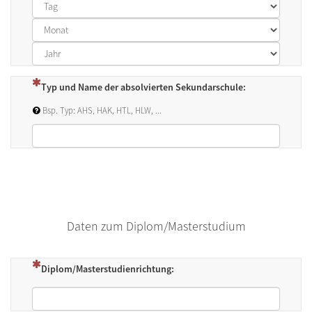
Tag
Monat
Jahr
(Dies ist eine Pflichtfrage.)
Typ und Name der absolvierten Sekundarschule:
Bsp. Typ: AHS, HAK, HTL, HLW, ...
Daten zum Diplom/Masterstudium
(Dies ist eine Pflichtfrage.)
Diplom/Masterstudienrichtung: