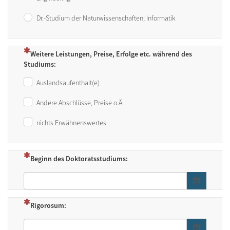
Dr.-Studium der Naturwissenschaften; Informatik
(Dies ist eine Pflichtfrage.)
Weitere Leistungen, Preise, Erfolge etc. während des
Studiums:
Auslandsaufenthalt(e)
Andere Abschlüsse, Preise o.Ä.
nichts Erwähnenswertes
(Dies ist eine Pflichtfrage.)
Beginn des Doktoratsstudiums:
Datumsformat: dd.mm.yyyy
Datums- / 
(Dies ist eine Pflichtfrage.)
Rigorosum:
Datumsformat: dd.mm.yyyy
Datums- / 